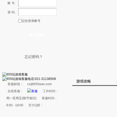
帐 号:
密 码:
记住登录帐号
用户登录
忘记密码？
游戏攻略
客服邮箱：
cs@655wan.com
在线客服：
工作时间：
周一至周五(除节假日)
客服时间：
9:00 - 18:00
官方Q群：