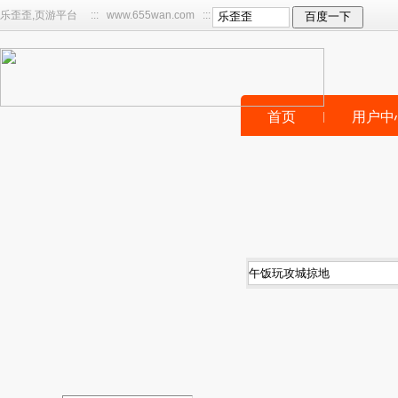
乐歪歪,页游平台 ::: www.655wan.com :::
首页
用户中
|